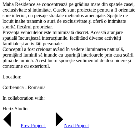
Maha Residence se concentrează pe grădina mare din spatele casei,
exclusivitate și intimitate. Casele sunt proiectate pentru a fi orientate
spre interior, cu peisaje stradale meticulos amenajate. Spațiile de
locuit înalte transmit o aură de exclusivitate și oferă o intimitate
sporită fiecărui proprietar.
Prezența vehiculelor este minimizată discret. Această aranjare
spațială încurajează interacțiunile, facilitând diverse activități
familiale și activități personale.
Conceptul a fost creionat având în vedere iluminarea naturală,
permițând luminii să inunde cu ușurință interioarele prin casa scării
plină de lumină. Acest lucru sporește sentimentul de deschidere și
conexiune cu exteriorul.
Location:
Corbeanca - Romania
In collaboration with:
Hertz Studio
Prev Project
Next Project