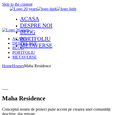
Skip to the content
ACASA
DESPRE NOI
BLOG
PORTFOLIU
ACASA
DESPRE NOI
METAVERSE
BLOG
PORTFOLIU
METAVERSE
Home
Houses
Maha Residence
Maha Residence
Conceptul nostru de proiect pune accent pe crearea unei comunități
deschise, dar private.